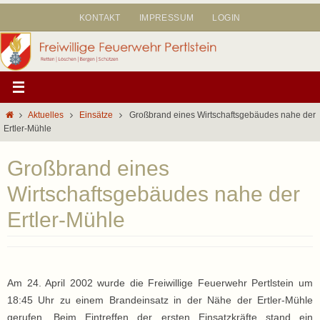
Zum
KONTAKT
IMPRESSUM
LOGIN
Inhalt
springen
Start
Aktuelles
Einsätze
Großbrand eines Wirtschaftsgebäudes nahe der
Ertler-Mühle
Großbrand eines
Wirtschaftsgebäudes nahe der
Ertler-Mühle
Am 24. April 2002 wurde die Freiwillige Feuerwehr Pertlstein um
18:45 Uhr zu einem Brandeinsatz in der Nähe der Ertler-Mühle
gerufen. Beim Eintreffen der ersten Einsatzkräfte stand ein