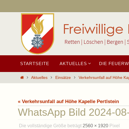
Zum
Inhalt
springen
Zum
STARTSEITE
AKTUELLES
DIE FEUER
Inhalt
springen
Start
Aktuelles
Einsätze
Verkehrsunfall auf Höhe Kap
« Verkehrsunfall auf Höhe Kapelle Pertlstein
WhatsApp Bild 2024-08
Die vollständige Größe beträgt
2560 × 1920
Pixel